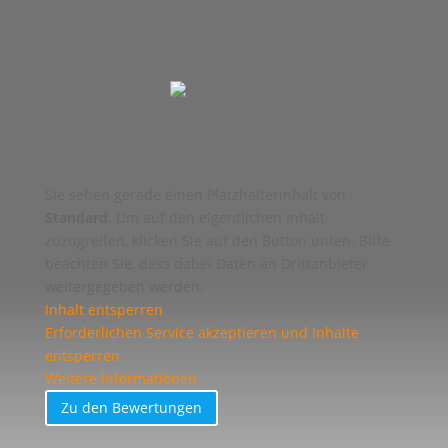
Sie sehen gerade einen Platzhalterinhalt von
Standard
. Um auf den eigentlichen Inhalt
zuzugreifen, klicken Sie auf den Button unten. Bitte
beachten Sie, dass dabei Daten an Drittanbieter
weitergegeben werden.
Inhalt entsperren
Erforderlichen Service akzeptieren und Inhalte
entsperren
Weitere Informationen
Zu den Bewertungen